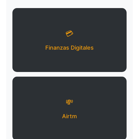
💳
Finanzas Digitales
💸
Airtm