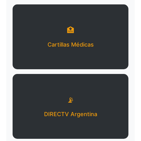
🏥
Cartillas Médicas
📡
DIRECTV Argentina