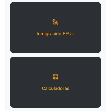
🗽
Inmigración EEUU
🧮
Calculadoras