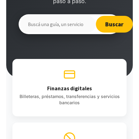
paso a paso.
Buscar
Buscar
en
el
sitio
Finanzas digitales
Billeteras, préstamos, transferencias y servicios
bancarios