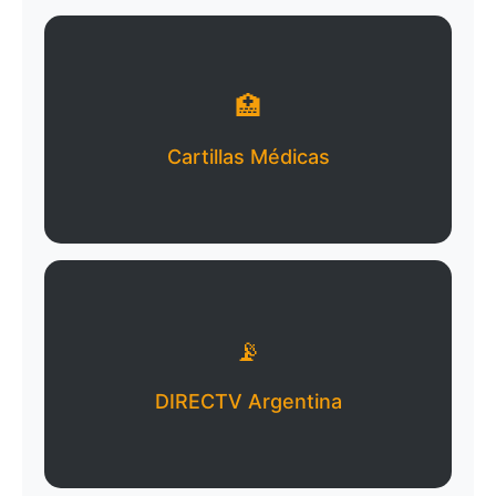
🏥
Cartillas Médicas
📡
DIRECTV Argentina