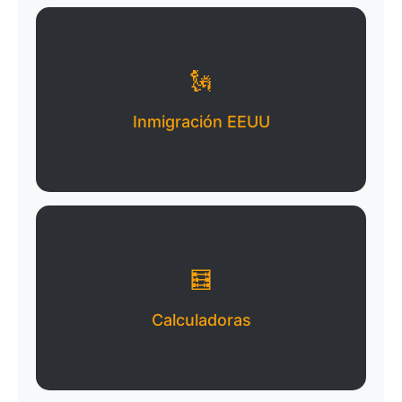
🗽
Inmigración EEUU
🧮
Calculadoras