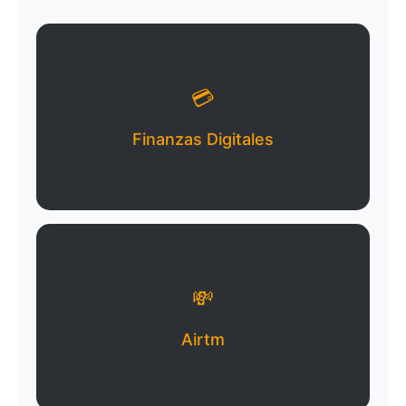
💳
Finanzas Digitales
💸
Airtm