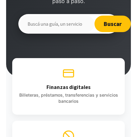
paso a paso.
Buscar
Buscar
en
el
sitio
Finanzas digitales
Billeteras, préstamos, transferencias y servicios
bancarios