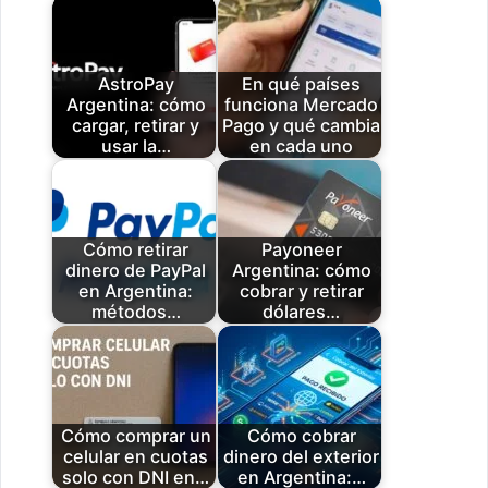
AstroPay
En qué países
Argentina: cómo
funciona Mercado
cargar, retirar y
Pago y qué cambia
usar la…
en cada uno
Cómo retirar
Payoneer
dinero de PayPal
Argentina: cómo
en Argentina:
cobrar y retirar
métodos…
dólares…
Cómo comprar un
Cómo cobrar
celular en cuotas
dinero del exterior
solo con DNI en…
en Argentina:…