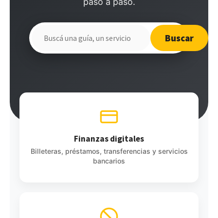
paso a paso.
Buscar
Buscar
en
el
sitio
Finanzas digitales
Billeteras, préstamos, transferencias y servicios
bancarios