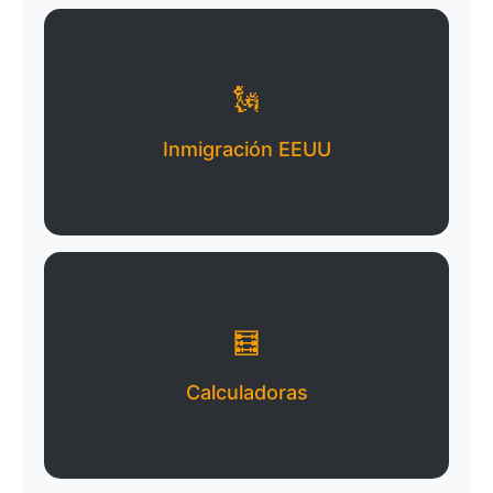
🗽
Inmigración EEUU
🧮
Calculadoras