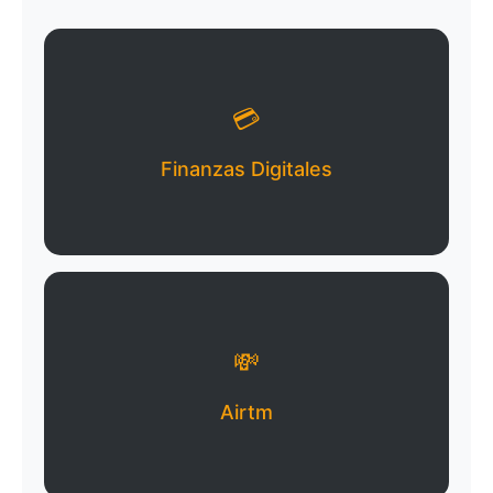
💳
Finanzas Digitales
💸
Airtm