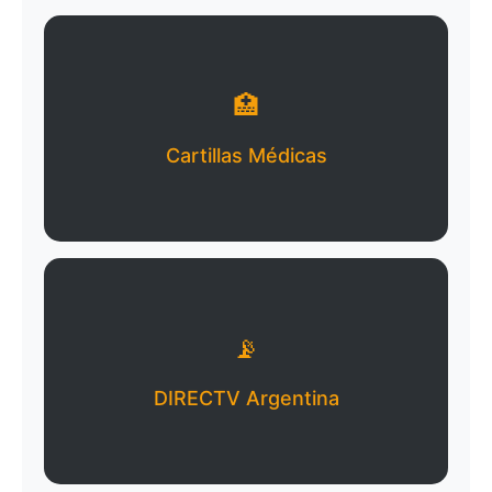
🏥
Cartillas Médicas
📡
DIRECTV Argentina