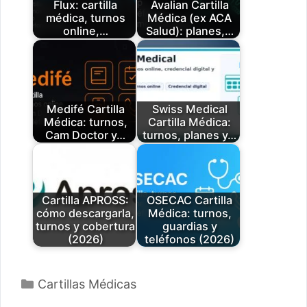
Flux: cartilla
Avalian Cartilla
médica, turnos
Médica (ex ACA
online,…
Salud): planes,…
Medifé Cartilla
Swiss Medical
Médica: turnos,
Cartilla Médica:
Cam Doctor y…
turnos, planes y…
Cartilla APROSS:
OSECAC Cartilla
cómo descargarla,
Médica: turnos,
turnos y cobertura
guardias y
(2026)
teléfonos (2026)
Categorías
Cartillas Médicas