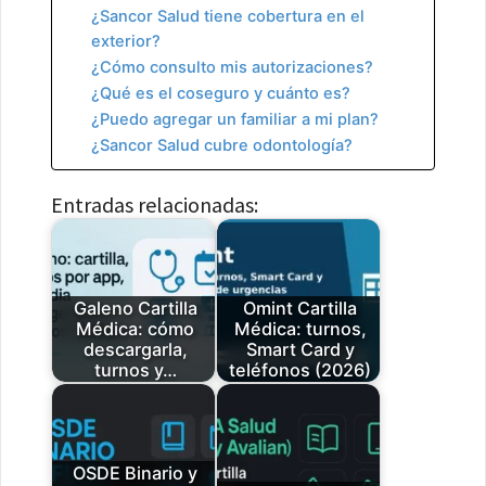
¿Sancor Salud tiene cobertura en el
exterior?
¿Cómo consulto mis autorizaciones?
¿Qué es el coseguro y cuánto es?
¿Puedo agregar un familiar a mi plan?
¿Sancor Salud cubre odontología?
Entradas relacionadas:
Galeno Cartilla
Omint Cartilla
Médica: cómo
Médica: turnos,
descargarla,
Smart Card y
turnos y…
teléfonos (2026)
OSDE Binario y